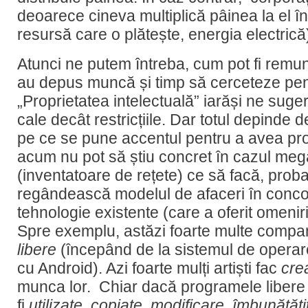
deoarece cineva multiplică pâinea la el în
resursă care o plătește, energia electrică
Atunci ne putem întreba, cum pot fi remune
au depus muncă și timp să cerceteze pen
„Proprietatea intelectuală” iarăși ne suge
cale decât restricțiile. Dar totul depinde 
pe ce se pune accentul pentru a avea pr
acum nu pot să știu concret în cazul me
(inventatoare de rețete) ce să facă, probab
regândească modelul de afaceri în concor
tehnologie existente (care a oferit omeniri
Spre exemplu, astăzi foarte multe compa
libere
(începând de la sistemul de opera
cu Android). Azi foarte mulți artiști fac
crea
munca lor. Chiar dacă programele libere și
fi
utilizate
,
copiate
,
modificare
,
îmbunătăți