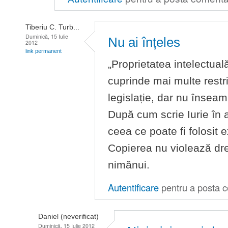
Tiberiu C. Turb...
Duminică, 15 Iulie
Nu ai înțeles
2012
link permanent
„Proprietatea intelectua
cuprinde mai multe restri
legislație, dar nu însea
După cum scrie Iurie în a
ceea ce poate fi folosit 
Copierea nu violează drep
nimănui.
Autentificare
pentru a posta c
Daniel (neverificat)
Duminică, 15 Iulie 2012