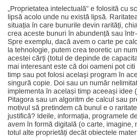
„Proprietatea intelectuală” e folosită cu s
lipsă acolo unde nu există lipsă. Raritatea 
situația în care bunurile devin rarități, c
crea aceste bunuri în abundență sau într-o
Spre exemplu, dacă avem o carte pe calc
la tehnologie, putem crea teoretic un număr
acestei cărți (totul de depinde de capacit
mai interesant este că doi oameni pot citi
timp sau pot folosi același program în ace
singură copie. Doi sau un număr nelimita
implementa în același timp aceeași idee 
Pitagora sau un algoritm de calcul sau p
motivul să pretindem că bunul e o raritat
justifică? Ideile, informația, programele d
avem în formă digitală (o carte, imagine,
totul alte proprietăți decât obiectele mater