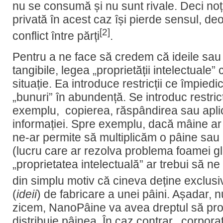
nu se consumă și nu sunt rivale. Deci noț
privată în acest caz își pierde sensul, d
[2]
conflict între părți
.
Pentru a ne face să credem că ideile sau 
tangibile, legea „proprietății intelectuale”
situație. Ea introduce restricții ce împied
„bunuri” în abundență. Se introduc restric
exemplu, copierea, răspândirea sau aplic
informației. Spre exemplu, dacă mâine ar
ne-ar permite să multiplicăm o pâine sau
(lucru care ar rezolva problema foamei gl
„proprietatea intelectuală” ar trebui să n
din simplu motiv că cineva deține exclusi
(
ideii
) de fabricare a unei pâini. Așadar,
zicem, NanoPâine va avea dreptul să pro
distribuie pâinea. În caz contrar, corpora