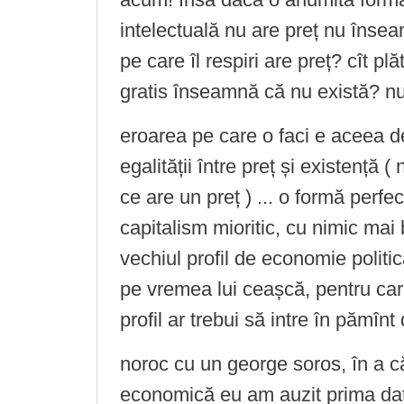
intelectuală nu are preț nu însea
pe care îl respiri are preț? cît pl
gratis înseamnă că nu există? nu
eroarea pe care o faci e aceea 
egalității între preț și existență (
ce are un preț ) ... o formă perfe
capitalism mioritic, cu nimic mai 
vechiul profil de economie politic
pe vremea lui ceașcă, pentru care
profil ar trebui să intre în pămînt
noroc cu un george soros, în a că
economică eu am auzit prima dat