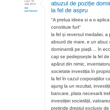
Luni, 16
abuzul de poziție dom
Iulie 2012
link
la fel de aspru
permanent
"A prelua ideea si a o aplic
constituie furt"
la fel și reversul medaliei, 
absurd de mare, e un abuz d
dominantă pe piață ... în e
cap se pedepsește la fel de a
apărut din nimic, inventatorul 
societate investiția în propr
la fel în cazul corporațiilor 
ajung la un rezultat, investiț
bancare, plata necesară treb
investiției societății, valoar
pretinde dreptul exclusiv de 