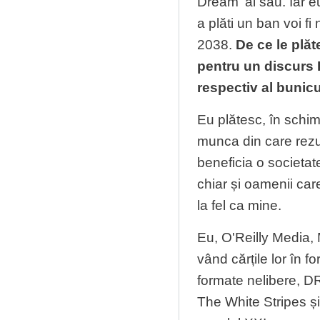
Dream' al său. Iar e
a plăti un ban voi fi
2038.
De ce le plă
pentru un discurs 
respectiv al bunicu
Eu plătesc, în schim
munca din care rezu
beneficia o societa
chiar și oamenii car
la fel ca mine.
Eu, O'Reilly Media,
vând cărțile lor în 
formate nelibere, D
The White Stripes și m