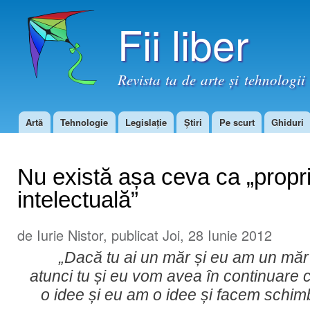
Mer
Fii liber
con
prin
Revista ta de arte și tehnologii 
Artă
Tehnologie
Legislație
Știri
Pe scurt
Ghiduri
Meniu principal
Nu există așa ceva ca „propr
intelectuală”
de
Iurie Nistor
, publicat Joi, 28 Iunie 2012
„Dacă tu ai un măr și eu am un mă
atunci tu și eu vom avea în continuare 
o idee și eu am o idee și facem schim