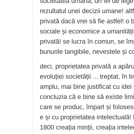
societatea umană, un fel de lege 
rezultatul unei decizii umane! alt
privată dacă vrei să fie astfel! o 
sociale și economice a umanității
privată! se lucra în comun, se împ
bunurile tangibile, nevestele și cop
deci, proprietatea privată a apăr
evoluției societății ... treptat, în 
amplu, mai bine justificat cu idei
concluzia că e bine să existe limi
care se produc, împart și folosesc 
e și cu proprietatea intelectuală
1800 creația minții, creația intele