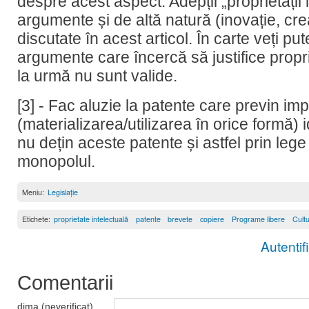
despre acest aspect. Adepții „proprietății 
argumente și de altă natură (inovație, crea
discutate în acest articol. În carte veți p
argumente care încercă să justifice propr
la urmă nu sunt valide.
[3] - Fac aluzie la patente care previn i
(materializarea/utilizarea în orice formă) i
nu dețin aceste patente și astfel prin lege
monopolul.
Meniu:
Legislație
Etichete:
proprietate intelectuală
patente
brevete
copiere
Programe libere
Cult
Autentif
Comentarii
dima (neverificat)