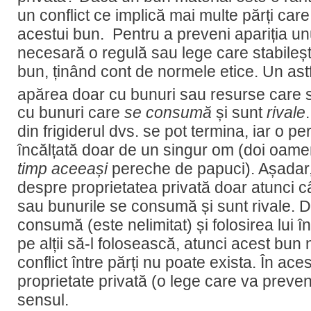
un conflict ce implică mai multe părți care
acestui bun. Pentru a preveni apariția unui
necesară o regulă sau lege care stabileșt
bun, ținând cont de normele etice. Un astf
apărea doar cu bunuri sau resurse care 
cu bunuri care
se consumă
și sunt
rivale
din frigiderul dvs. se pot termina, iar o p
încălțată doar de un singur om (doi oamen
timp aceeași
pereche de papuci). Așadar,
despre proprietatea privată doar atunci c
sau bunurile se consumă și sunt rivale. 
consumă (este nelimitat) și folosirea lui î
pe alții să-l folosească, atunci acest bun nu
conflict între părți nu poate exista. În ac
proprietate privată (o lege care va preveni 
sensul.