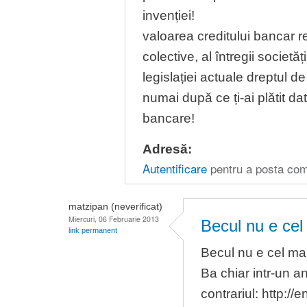
invenției!
valoarea creditului bancar re
colective, al întregii societăț
legislației actuale dreptul d
numai după ce ți-ai plătit dato
bancare!
Adresă:
Autentificare
pentru a posta com
matzipan (neverificat)
Miercuri, 06 Februarie 2013
Becul nu e cel
link permanent
Becul nu e cel mai 
Ba chiar intr-un a
contrariul: http:/