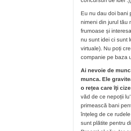
concursuri de idei :)
Eu nu dau doi bani pe
nimeni din jurul tău
frumoase și interesan
nu sunt idei ci sunt 
virtuale). Nu poți c
companie pe baza un
Ai nevoie de muncă!
munca. Ele gravitea
o rețea care îți ciz
văd de ce nepoții lu
primească bani pent
înțeleg de ce rudele
sunt plătite pentru 