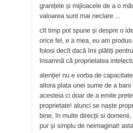
granițele și mijloacele de a o mă
valoarea sunt mai neclare ...
cît timp pot spune și despre o id
orice fel, e a mea, eu am produs-o 
folosi decît dacă îmi plătiți pentr
însamnă că proprietatea intelectu
atenție! nu e vorba de capacitat
altora plata unei sume de a bani î
acesteia ci doar de a emite prete
proprietate! atunci se naște propr
bine, în multe direcții si domenii
pur și simplu de neimaginat! ast