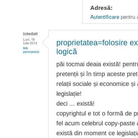
Adresă:
Autentificare
pentru 
totedati
Luni, 16
proprietatea=folosire ex
Iulie 2012
link
logică
permanent
păi tocmai deaia există! pent
pretenții și în timp aceste pre
relații sociale și economice și 
legislație!
deci ... există!
copyrightul e tot o formă de pr
fel acum celebrul copy-paste al
există din moment ce legislaț