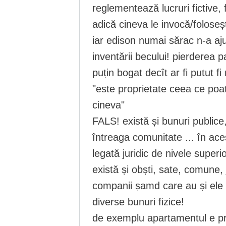
reglementează lucruri fictive, f
adică cineva le invocă/foloseșt
iar edison numai sărac n-a aj
inventării becului! pierderea p
puțin bogat decît ar fi putut fi
"este proprietate ceea ce poate
cineva"
FALS! există și bunuri publice
întreaga comunitate ... în ace
legată juridic de nivele superio
există și obști, sate, comune, j
companii șamd care au și ele l
diverse bunuri fizice!
de exemplu apartamentul e pro