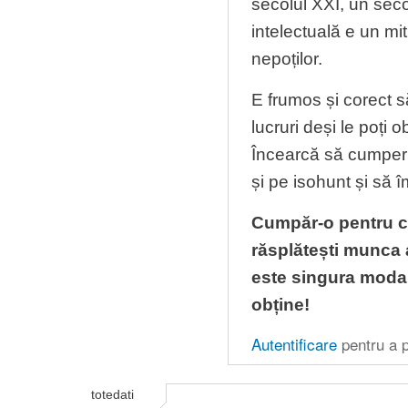
secolul XXI, un seco
intelectuală e un mi
nepoților.
E frumos și corect s
lucruri deși le poți o
Încearcă să cumperi
și pe isohunt și să î
Cumpăr-o pentru că
răsplătești munca 
este singura modali
obține!
Autentificare
pentru a p
totedati