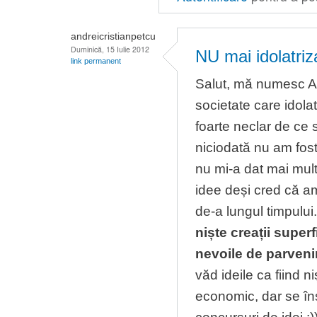
andreicristianpetcu
Duminică, 15 Iulie 2012
NU mai idolatriza
link permanent
Salut, mă numesc And
societate care idolat
foarte neclar de ce 
niciodată nu am fost
nu mi-a dat mai mul
idee deși cred că am
de-a lungul timpului
niște creații super
nevoile de parveni
văd ideile ca fiind ni
economic, dar se înș