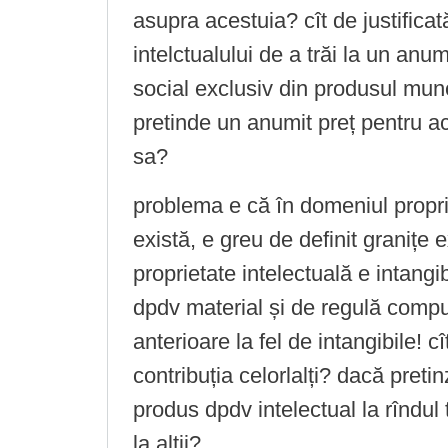
asupra acestuia? cît de justificat
intelctualului de a trăi la un anum
social exclusiv din produsul munci
pretinde un anumit preț pentru a
sa?
problema e că în domeniul proprie
există, e greu de definit granițe 
proprietate intelectuală e intangi
dpdv material și de regulă comp
anterioare la fel de intangibile! cît
contribuția celorlalți? dacă pretinz
produs dpdv intelectual la rîndul t
la alții?