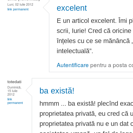
Luni, 02 Iulie 2012
excelent
link permanent
E un articol excelent. Îmi 
scrii, Iurie! Cred că oricine 
înțeles cu ce se mănâncă „
intelectuală”.
Autentificare
pentru a posta c
totedati
Duminică,
ba există!
15 Iulie
2012
link
hmmm ... ba există! plecînd exac
permanent
proprietatea privată, eu cred că u
proprietatea privată nu e un dat