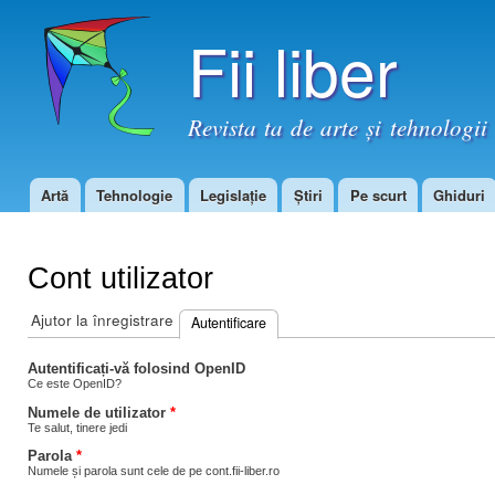
Mer
Fii liber
con
prin
Revista ta de arte și tehnologii 
Artă
Tehnologie
Legislație
Știri
Pe scurt
Ghiduri
Meniu principal
Cont utilizator
Ajutor la înregistrare
Autentificare
(tab activ)
Taburi primare
Autentificați-vă folosind OpenID
Ce este OpenID?
Numele de utilizator
*
Te salut, tinere jedi
Parola
*
Numele și parola sunt cele de pe cont.fii-liber.ro